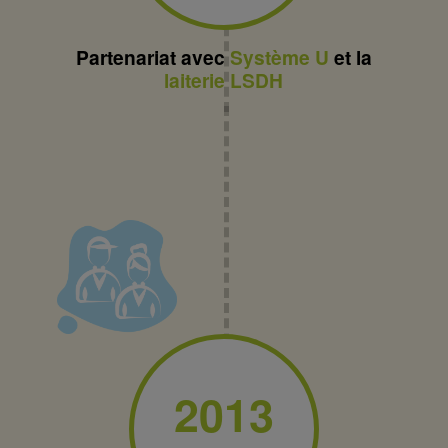
Partenariat avec
Système U
et la
laiterie LSDH
2013