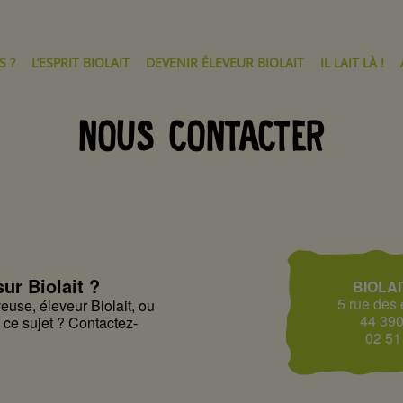
 ?
L’ESPRIT BIOLAIT
DEVENIR ÉLEVEUR BIOLAIT
IL LAIT LÀ !
NOUS CONTACTER
ur Biolait ?
BIOLAI
5 rue des
euse, éleveur Biolait, ou
44 39
à ce sujet ? Contactez-
02 51