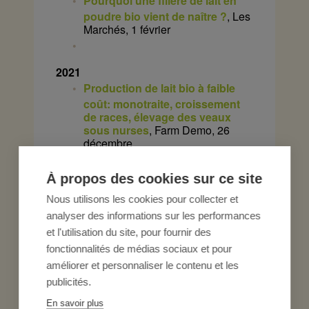
Pourquoi une filière de lait en
poudre bio vient de naître ?
, Les
Marchés, 1 février
2021
Production de lait bio à faible
coût: monotraite, croissement
de races, élevage des veaux
sous nurses
, Farm Demo, 26
décembre
L’agriculture biologique
confrontée au ralentissement de
À propos des cookies sur ce site
la demande
, Le Monde, 26
Nous utilisons les cookies pour collecter et
novembre
Terre-de-Bancalié. La députée
analyser des informations sur les performances
rencontre deux éleveurs Biolait
,
et l'utilisation du site, pour fournir des
La Dépêche, 22 novembre
fonctionnalités de médias sociaux et pour
Biolait inquiet face à la
améliorer et personnaliser le contenu et les
surproduction de lait bio
, Le
publicités.
Journal des Entreprises, 4
novembre
En savoir plus