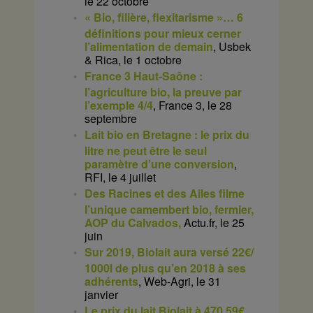
le 22 octobre
« Bio, filière, flexitarisme »… 6
définitions pour mieux cerner
l’alimentation de demain
, Usbek
& Rica, le 1 octobre
France 3 Haut-Saône :
l’agriculture bio, la preuve par
l’exemple 4/4
, France 3, le 28
septembre
Lait bio en Bretagne : le prix du
litre ne peut être le seul
paramètre d’une conversion
,
RFI, le 4 juillet
Des Racines et des Ailes filme
l’unique camembert bio, fermier,
AOP du Calvados,
Actu.fr, le 25
juin
Sur 2019, Biolait aura versé 22€/
1000l de plus qu’en 2018 à ses
adhérents
, Web-Agri, le 31
janvier
Le prix du lait Biolait à 470,59€