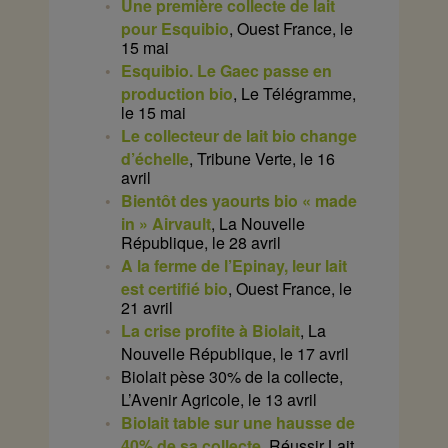
Une première collecte de lait
pour Esquibio
, Ouest France, le
15 mai
Esquibio. Le Gaec passe en
production bio
, Le Télégramme,
le 15 mai
Le collecteur de lait bio change
d’échelle
, Tribune Verte, le 16
avril
Bientôt des yaourts bio « made
in » Airvault
, La Nouvelle
République, le 28 avril
A la ferme de l’Epinay, leur lait
est certifié bio
, Ouest France, le
21 avril
La crise profite à Biolait
, La
Nouvelle République, le 17 avril
Biolait pèse 30% de la collecte,
L’Avenir Agricole, le 13 avril
Biolait table sur une hausse de
40% de sa collecte
, Réussir Lait,