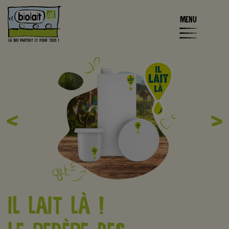
MENU
‹
›
IL LAIT LÀ !