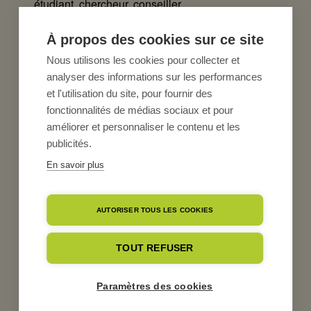
étudiant, chercheur, conseiller…
Biolait sera présent les 2 jours sur le stand n°126
situé sur la zone Elevage. En tant que partenaire
À propos des cookies sur ce site
de l’évènement, Biolait organise une
projection/débat « Et si l’élevage bio sauvait la
Nous utilisons les cookies pour collecter et
planète » le mercredi 18 septembre en salle 10, à
analyser des informations sur les performances
14h30; en présence de Michel Ragot
et l'utilisation du site, pour fournir des
Administrateur Biolait, Unebio et Forebio.
fonctionnalités de médias sociaux et pour
améliorer et personnaliser le contenu et les
publicités.
En savoir plus
AUTORISER TOUS LES COOKIES
TOUT REFUSER
Paramètres des cookies